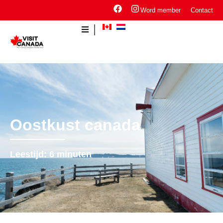
Word member
Contact
Oostkust canada
Leestijd:
6
minuten