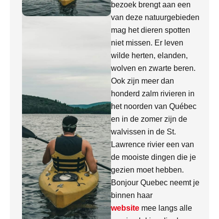
bezoek brengt aan een
van deze natuurgebieden
mag het dieren spotten
niet missen. Er leven
wilde herten, elanden,
wolven en zwarte beren.
Ook zijn meer dan
honderd zalm rivieren in
het noorden van Québec
en in de zomer zijn de
walvissen in de St.
Lawrence rivier een van
de mooiste dingen die je
gezien moet hebben.
Bonjour Quebec neemt je
binnen haar
website
mee langs alle