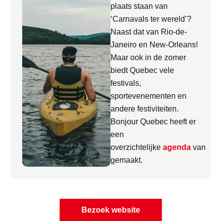
plaats staan van
‘Carnavals ter wereld’?
Naast dat van Rio-de-
Janeiro en New-Orleans!
Maar ook in de zomer
biedt Quebec vele
festivals,
sportevenementen en
andere festiviteiten.
Bonjour Quebec heeft er
een
overzichtelijke
agenda
van
gemaakt.
Bezoek website