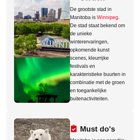
De grootste stad in
Manitoba is
Winnipeg
.
De stad staat bekend om
de unieke
winterervaringen,
opkomende kunst
scenes, kleurrijke
festivals en
karakteristieke buurten in
combinatie met de groen
en toegankelijke
buitenactiviteiten.
Must do's