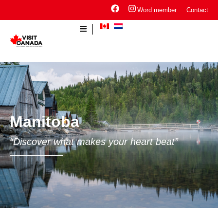
Word member
Contact
Manitoba
“Discover what makes your heart beat”