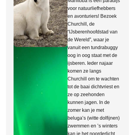
Manitoba is een paradijs
voor natuurliefhebbers
en avonturiers! Bezoek
Churchill, de
“IJsberenhoofdstad van
de Wereld”, waar je
vanuit een tundrabuggy
oog in oog staat met de
ijsberen. Ieder najaar
komen ze langs
Churchill om te wachten
tot de baai dichtvriest en
ze op zeehonden
kunnen jagen. In de
zomer kan je met
beluga’s (witte dolfijnen)
zwemmen en ’s winters
kan je het noorderlicht