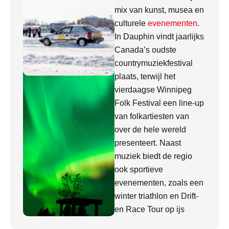
mix van kunst, musea en
culturele
evenementen
.
In Dauphin vindt jaarlijks
Canada’s oudste
countrymuziekfestival
plaats, terwijl het
vierdaagse Winnipeg
Folk Festival een line-up
van folkartiesten van
over de hele wereld
presenteert. Naast
muziek biedt de regio
ook sportieve
evenementen, zoals een
winter triathlon en Drift-
en Race Tour op ijs