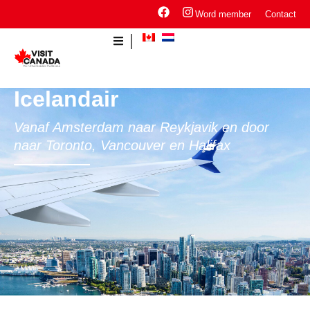
Word member
Contact
Icelandair
Vanaf Amsterdam naar Reykjavik en door
naar Toronto, Vancouver en Halifax