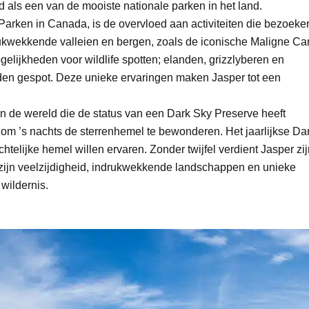
 als een van de mooiste nationale parken in het land.
arken in Canada, is de overvloed aan activiteiten die bezoeke
ukwekkende valleien en bergen, zoals de iconische Maligne C
elijkheden voor wildlife spotten; elanden, grizzlyberen en
rden gespot. Deze unieke ervaringen maken Jasper tot een
n de wereld die de status van een Dark Sky Preserve heeft
s om ’s nachts de sterrenhemel te bewonderen. Het jaarlijkse Da
htelijke hemel willen ervaren. Zonder twijfel verdient Jasper zi
zijn veelzijdigheid, indrukwekkende landschappen en unieke
wildernis.