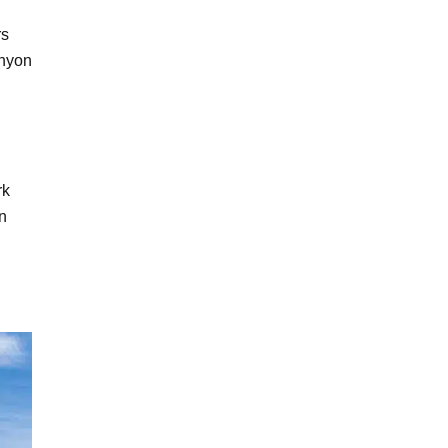
rs
anyon
rk
jn