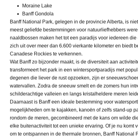
Moraine Lake
Banff Gondola
Banff National Park, gelegen in de provincie Alberta, is n
meest geliefde bestemmingen voor natuurliefhebbers werel
naaldbossen maken het tot een paradijs voor iedereen die op
zich uit over meer dan 6.600 vierkante kilometer en biedt
Canadese Rockies te verkennen.
Wat Banff zo bijzonder maakt, is de diversiteit aan activi
transformeert het park in een wintersportparadijs met pop
degenen die liever de rust opzoeken, zijn er sneeuwscho
watervallen. Zodra de sneeuw smelt en de zomers hun intr
schilderachtige valleien en langs kristalheldere meren le
Daarnaast is Banff een ideale bestemming voor watersport
mogelijkheden om te kajakken, kanoën of zelfs stand-up 
rondom de meren, gecombineerd met de kans om wilde dier
elke buitenactiviteit tot een unieke ervaring. Of je nu komt
om te ontspannen in de thermale bronnen, Banff National Pa