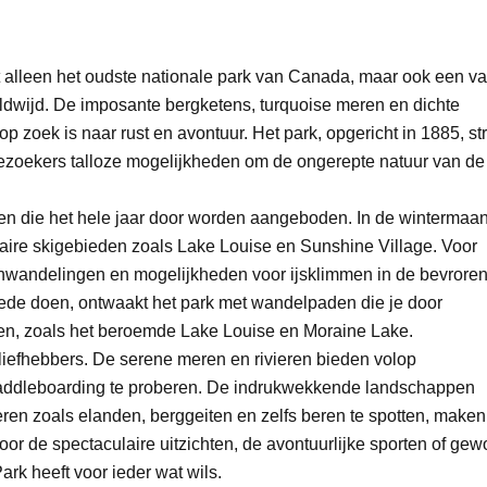
iet alleen het oudste nationale park van Canada, maar ook een v
dwijd. De imposante bergketens, turquoise meren en dichte
 zoek is naar rust en avontuur. Het park, opgericht in 1885, str
 bezoekers talloze mogelijkheden om de ongerepte natuur van de
teiten die het hele jaar door worden aangeboden. In de winterma
ulaire skigebieden zoals Lake Louise en Sunshine Village. Voor
enwandelingen en mogelijkheden voor ijsklimmen in de bevrore
ede doen, ontwaakt het park met wandelpaden die je door
iden, zoals het beroemde Lake Louise en Moraine Lake.
liefhebbers. De serene meren en rivieren bieden volop
paddleboarding te proberen. De indrukwekkende landschappen
en zoals elanden, berggeiten en zelfs beren te spotten, maken
 voor de spectaculaire uitzichten, de avontuurlijke sporten of ge
rk heeft voor ieder wat wils.