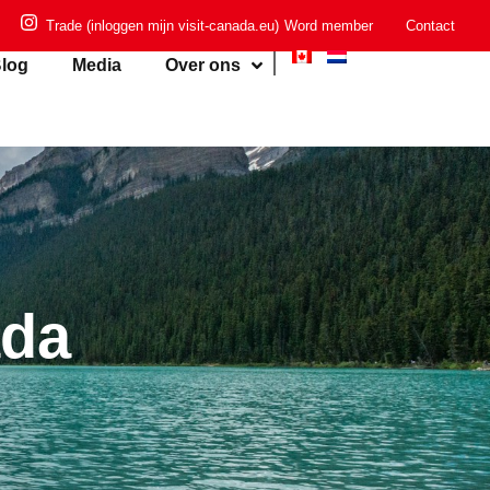
Trade (inloggen mijn visit-canada.eu)
Word member
Contact
log
Media
Over ons
ada