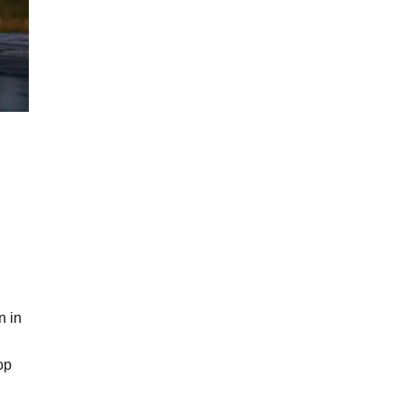
n in
op