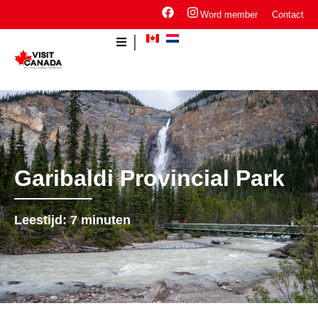
Word member
Contact
Garibaldi Provincial Park
Leestijd:
7
minuten