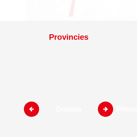
Provincies
Ontario
Princ