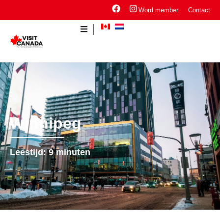
Word member
Contact
Winnipeg
Leestijd:
9
minuten